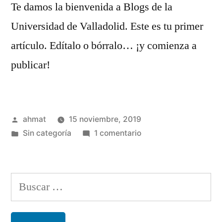
Te damos la bienvenida a Blogs de la
Universidad de Valladolid. Este es tu primer
artículo. Edítalo o bórralo… ¡y comienza a
publicar!
Publicado
ahmat
15 noviembre, 2019
por
Publicado
en
Sin categoría
1 comentario
en
¡Hola,
mundo!
Buscar: